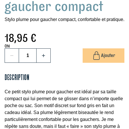
gaucher compact
Stylo plume pour gaucher compact, confortable et pratique.
18,95
€
Qté
Ajouter
1
q
u
description
a
n
Ce petit stylo plume pour gaucher est idéal par sa taille
t
compact qui lui permet de se glisser dans n’importe quelle
i
poche ou sac. Son motif discret sur fond gris en fait un
t
cadeau idéal. Sa plume légèrement biseautée le rend
é
particulièrement confortable pour les gauchers. Je me
d
répète sans doute, mais il faut « faire » son stylo plume à
e