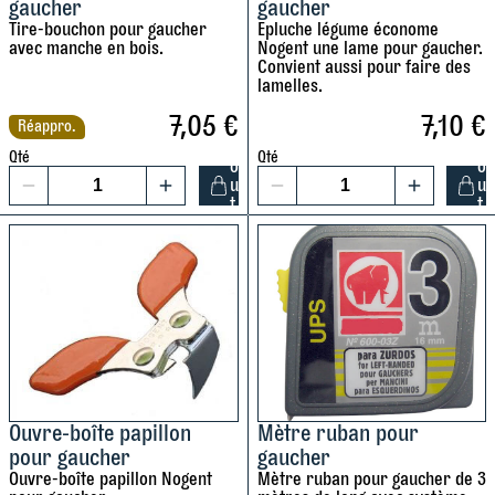
h
gaucher
gaucher
Tire-bouchon pour gaucher
Epluche légume économe
e
avec manche en bois.
Nogent une lame pour gaucher.
r
Convient aussi pour faire des
c
lamelles.
o
7,05
€
7,10
€
Réappro.
A
A
m
j
j
Qté
Qté
p
o
o
u
u
1
1
a
t
t
c
q
q
e
e
r
r
t
u
u
a
a
n
n
t
t
i
i
t
t
é
é
d
d
Ouvre-boîte papillon
Mètre ruban pour
pour gaucher
gaucher
e
e
Ouvre-boîte papillon Nogent
Mètre ruban pour gaucher de 3
T
E