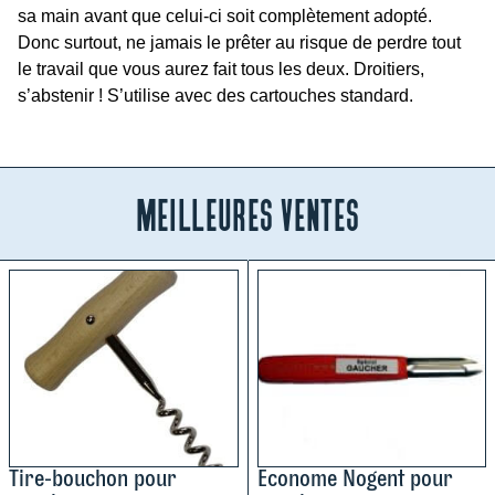
sa main avant que celui-ci soit complètement adopté.
S
Donc surtout, ne jamais le prêter au risque de perdre tout
t
le travail que vous aurez fait tous les deux. Droitiers,
y
s’abstenir ! S’utilise avec des cartouches standard.
l
o
p
l
meilleures ventes
u
m
e
p
o
u
r
g
a
u
c
Tire-bouchon pour
Econome Nogent pour